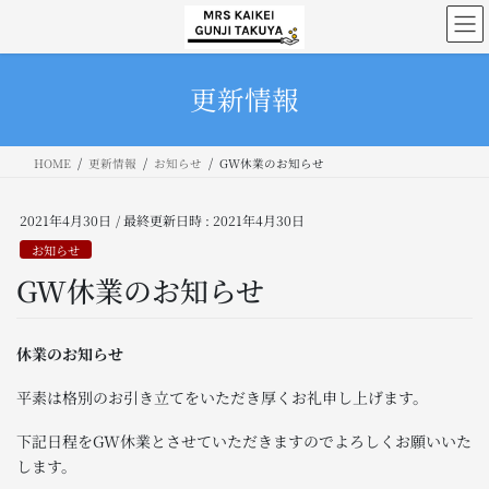
コ
ナ
ン
ビ
テ
ゲ
ン
ー
更新情報
ツ
シ
へ
ョ
ス
ン
HOME
更新情報
お知らせ
GW休業のお知らせ
キ
に
ッ
移
プ
動
2021年4月30日
/ 最終更新日時 :
2021年4月30日
お知らせ
GW休業のお知らせ
休業のお知らせ
平素は格別のお引き立てをいただき厚くお礼申し上げます。
下記日程をGW休業とさせていただきますのでよろしくお願いいた
します。