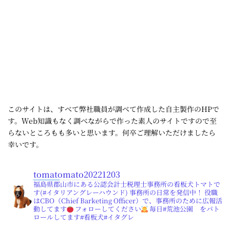
このサイトは、すべて弊社職員が調べて作成した自主製作のHPで
す。Ｗeb知識もなく調べながらで作った素人のサイトですので至
らないところもも多いと思います。何卒ご理解いただけましたら
幸いです。
tomatomato20221203
福島県郡山市にある公認会計士税理士事務所の看板犬トマトで
す(#イタリアングレーハウンド) 事務所の日常を発信中！ 役職
はCBO（Chief Barketing Officer）で、事務所のために広報活
動してます
フォローしてください
毎日#荒池公園 をパト
ロールしてます#看板犬#イタグレ