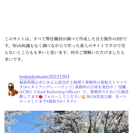
このサイトは、すべて弊社職員が調べて作成した自主製作のHPで
す。Ｗeb知識もなく調べながらで作った素人のサイトですので至
らないところもも多いと思います。何卒ご理解いただけましたら
幸いです。
tomatomato20221203
福島県郡山市にある公認会計士税理士事務所の看板犬トマトで
す(#イタリアングレーハウンド) 事務所の日常を発信中！ 役職
はCBO（Chief Barketing Officer）で、事務所のために広報活
動してます
フォローしてください
毎日#荒池公園 をパト
ロールしてます#看板犬#イタグレ