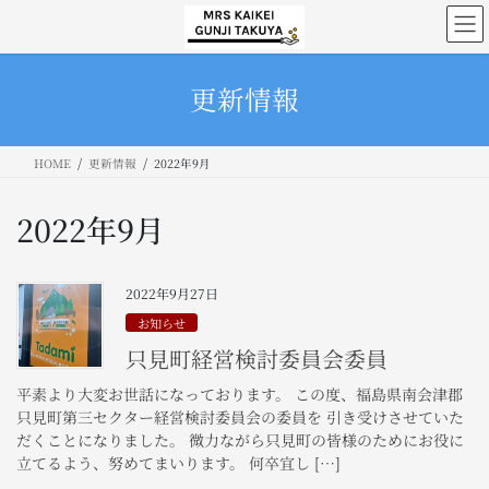
コ
ナ
ン
ビ
テ
ゲ
ン
ー
更新情報
ツ
シ
へ
ョ
ス
ン
HOME
更新情報
2022年9月
キ
に
ッ
移
プ
動
2022年9月
2022年9月27日
お知らせ
只見町経営検討委員会委員
平素より大変お世話になっております。 この度、福島県南会津郡
只見町第三セクター経営検討委員会の委員を 引き受けさせていた
だくことになりました。 微力ながら只見町の皆様のためにお役に
立てるよう、努めてまいります。 何卒宜し […]