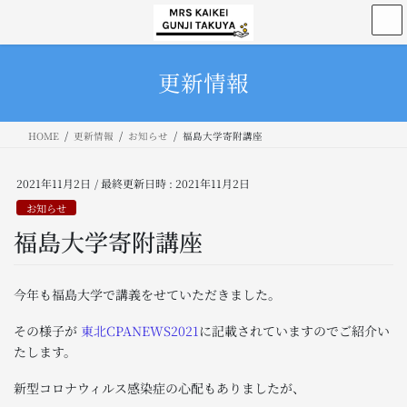
コ
ナ
ン
ビ
テ
ゲ
ン
ー
更新情報
ツ
シ
へ
ョ
ス
ン
HOME
更新情報
お知らせ
福島大学寄附講座
キ
に
ッ
移
プ
動
2021年11月2日
/ 最終更新日時 :
2021年11月2日
お知らせ
福島大学寄附講座
今年も福島大学で講義をせていただきました。
その様子が
東北CPANEWS2021
に記載されていますのでご紹介い
たします。
新型コロナウィルス感染症の心配もありましたが、