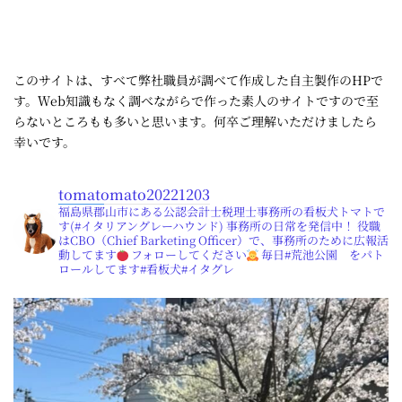
このサイトは、すべて弊社職員が調べて作成した自主製作のHPで
す。Ｗeb知識もなく調べながらで作った素人のサイトですので至
らないところもも多いと思います。何卒ご理解いただけましたら
幸いです。
tomatomato20221203
福島県郡山市にある公認会計士税理士事務所の看板犬トマトで
す(#イタリアングレーハウンド) 事務所の日常を発信中！ 役職
はCBO（Chief Barketing Officer）で、事務所のために広報活
動してます
フォローしてください
毎日#荒池公園 をパト
ロールしてます#看板犬#イタグレ